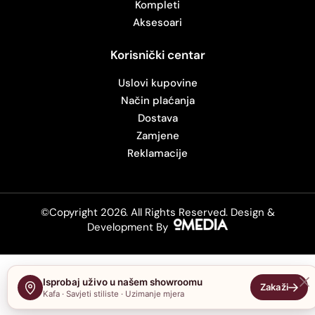
Kompleti
Aksesoari
Korisnički centar
Uslovi kupovine
Način plaćanja
Dostava
Zamjene
Reklamacije
©Copyright 2026. All Rights Reserved.
Design &
Development By
Isprobaj uživo u našem showroomu
Kafa · Savjeti stiliste · Uzimanje mjera