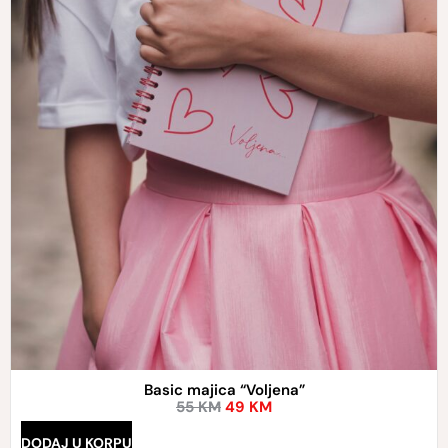
Basic majica “Voljena”
55
KM
49
KM
DODAJ U KORPU