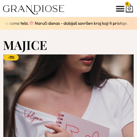
0
mo samo tebi.
Naruči danas - dobijaš savršen kroj koji ti pristaje.
Sva
MAJICE
-11%