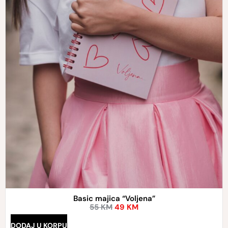
Basic majica “Voljena”
55
KM
49
KM
DODAJ U KORPU