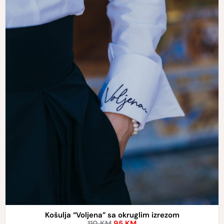
Košulja “Voljena” sa okruglim izrezom
110
KM
95
KM