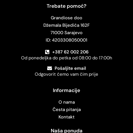
Trebate pomoć?
Grandiose doo
Džemala Bijedića 162F
71000 Sarajevo
ID: 4203308050001
+387 62 002 206
Od ponedeljka do petka od 08:00 do 17:00h
Pošaljite email
Odgovorit ćemo vam čim prije
Informacije
O nama
Česta pitanja
Kontakt
Naša ponuda