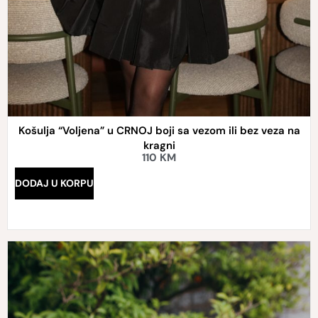
Košulja “Voljena” u CRNOJ boji sa vezom ili bez veza na
kragni
110
KM
DODAJ U KORPU