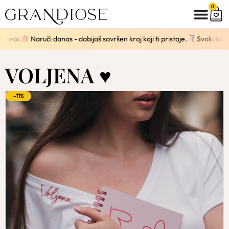
0
i danas - dobijaš savršen kroj koji ti pristaje.
Svaki komad se šije pose
VOLJENA ♥
-11%