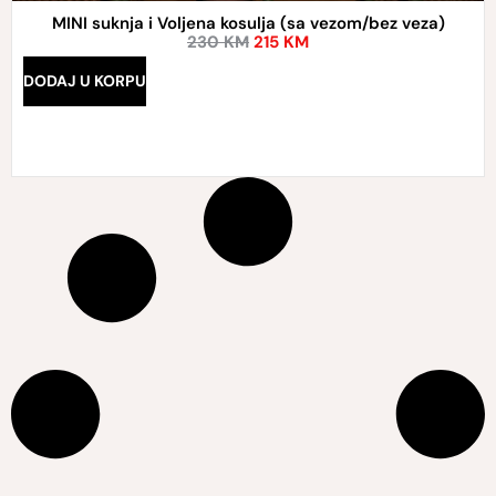
MINI suknja i Voljena kosulja (sa vezom/bez veza)
230
KM
215
KM
DODAJ U KORPU