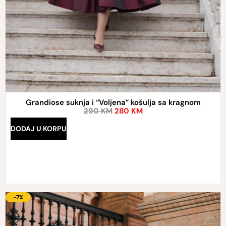
Grandiose suknja i “Voljena” košulja sa kragnom
290
KM
280
KM
DODAJ U KORPU
-7%