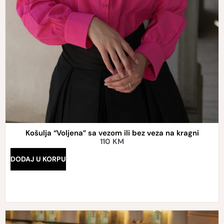
Košulja “Voljena” sa vezom ili bez veza na kragni
110
KM
DODAJ U KORPU