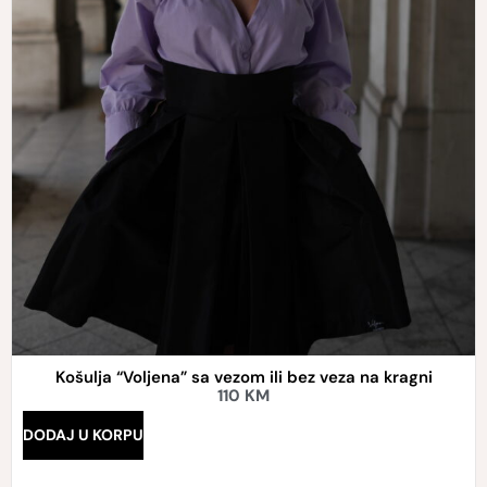
Košulja “Voljena” sa vezom ili bez veza na kragni
110
KM
DODAJ U KORPU