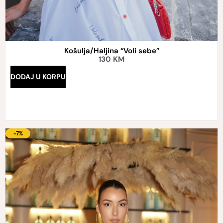
Košulja/Haljina “Voli sebe”
130
KM
DODAJ U KORPU
-7%