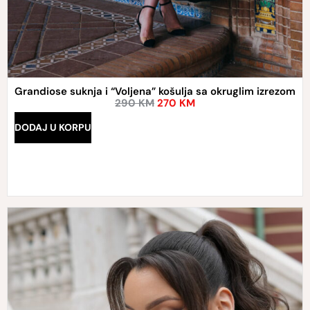
Grandiose suknja i “Voljena” košulja sa okruglim izrezom
290
KM
270
KM
DODAJ U KORPU