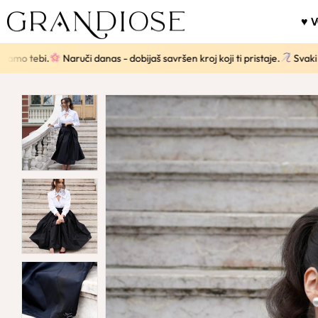
♥ 
ebi.
Naruči danas - dobijaš savršen kroj koji ti pristaje.
Svaki komad s