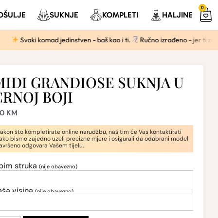
0
OŠULJE
SUKNJE
KOMPLETI
HALJINE
vaki komad jedinstven - baš kao i ti.
Ručno izrađeno - jer ti zaslužuješ 
MIDI GRANDIOSE SUKNJA U
CRNOJ BOJI
80
KM
akon što kompletirate online narudžbu, naš tim će Vas kontaktirati
ako bismo zajedno uzeli precizne mjere i osigurali da odabrani model
avršeno odgovara Vašem tijelu.
bim struka
(nije obavezno)
aša visina
(nije obavezno)