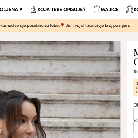
VOLJENA ♥
KOJA TEBE OPISUJE?
MAJICE
K
e šije posebno za tebe.
Jer tvoj stil zaslužuje kroj po mjeri.
S
1
N
k
s
O
V