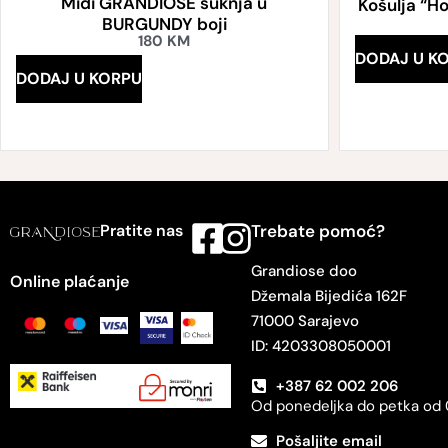
Midi GRANDIOSE suknja u
Košulja “Ho
BURGUNDY boji
180
KM
DODAJ U K
DODAJ U KORPU
Pratite nas
Trebate pomoć?
Grandiose doo
Online plaćanje
Džemala Bijedića 162F
71000 Sarajevo
ID: 4203308050001
+387 62 002 206
Od ponedeljka do petka od 
Pošaljite email