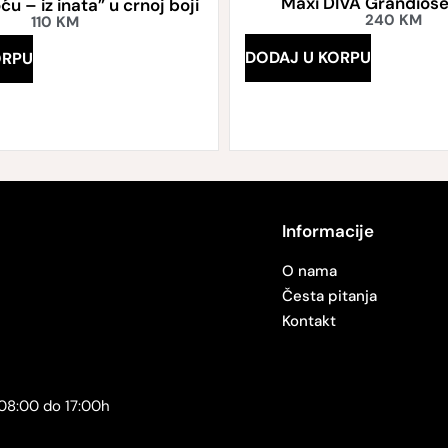
Maxi DIVA Grandiose
ću – iz inata” u crnoj boji
240
KM
110
KM
DODAJ U KORPU
ORPU
Informacije
O nama
Česta pitanja
Kontakt
08:00 do 17:00h