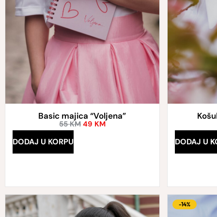
Basic majica “Voljena”
Košul
55
KM
49
KM
DODAJ U KORPU
DODAJ U K
-14%