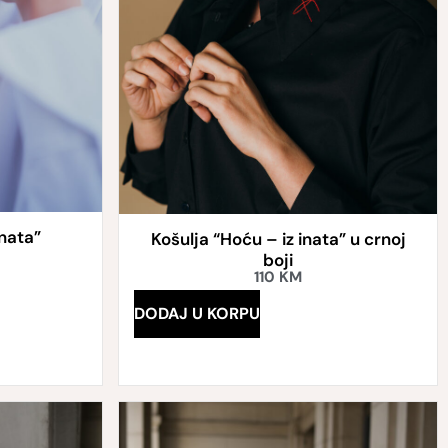
inata”
Košulja “Hoću – iz inata” u crnoj
boji
110
KM
DODAJ U KORPU