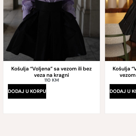
Košulja “Voljena” sa vezom ili bez
Košulja “
veza na kragni
vezom 
110
KM
DODAJ U KORPU
DODAJ U K