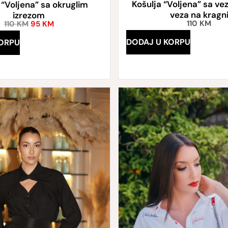
Košulja “Voljena” sa vez
 “Voljena” sa okruglim
veza na kragn
izrezom
110
KM
110
KM
95
KM
DODAJ U KORPU
ORPU