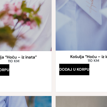
Košulja “Hoću – iz 
ja “Hoću – iz inata”
110
KM
110
KM
DODAJ U KORPU
ORPU