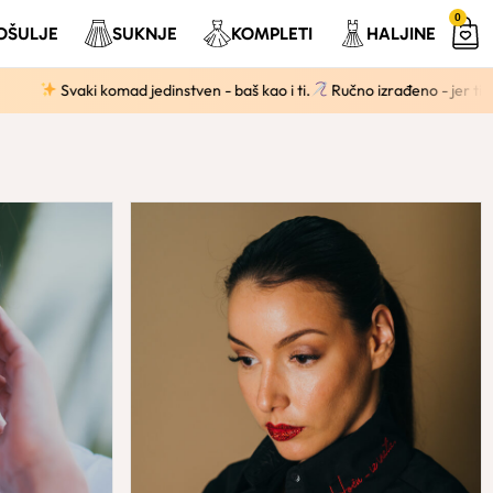
0
OŠULJE
SUKNJE
KOMPLETI
HALJINE
vaki komad jedinstven - baš kao i ti.
Ručno izrađeno - jer ti zaslužuješ 