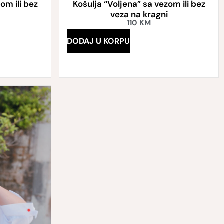
om ili bez
Košulja “Voljena” sa vezom ili bez
i
veza na kragni
110
KM
DODAJ U KORPU