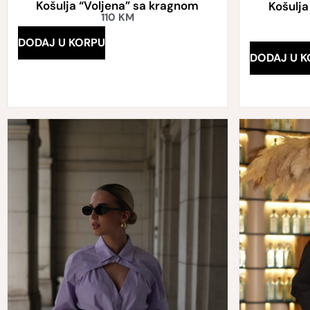
Košulja “Voljena” sa kragnom
Košulja
110
KM
DODAJ U KORPU
DODAJ U K