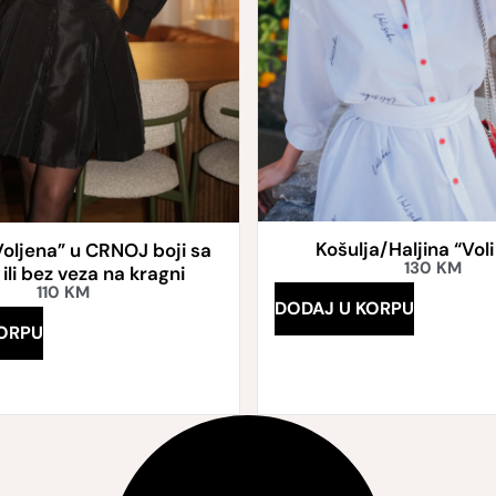
Košulja/Haljina “Vol
Voljena” u CRNOJ boji sa
130
KM
ili bez veza na kragni
110
KM
DODAJ U KORPU
ORPU