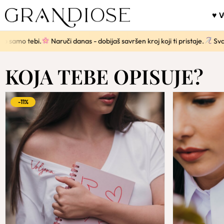
♥ 
ebi.
Naruči danas - dobijaš savršen kroj koji ti pristaje.
Svaki komad s
KOJA TEBE OPISUJE?
-11%