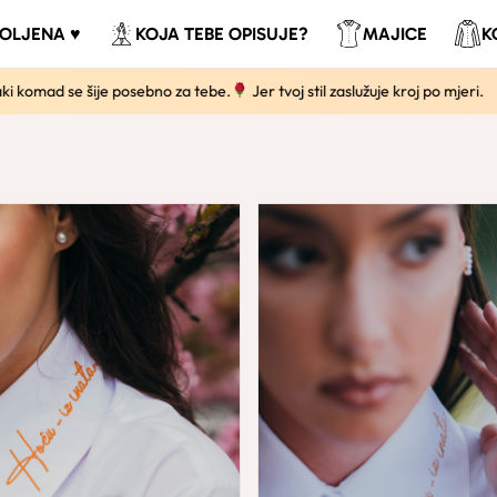
VOLJENA ♥
KOJA TEBE OPISUJE?
MAJICE
K
e šije posebno za tebe.
Jer tvoj stil zaslužuje kroj po mjeri.
S