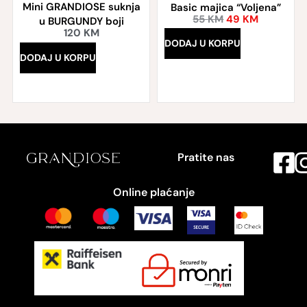
Mini GRANDIOSE suknja
Basic majica “Voljena”
55
KM
49
KM
u BURGUNDY boji
120
KM
DODAJ U KORPU
DODAJ U KORPU
Pratite nas
Online plaćanje