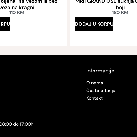
Voljena” sa vezom ili bez
Midi GRANDIOSE suknja
veza na kragni
boji
110
KM
180
KM
ORPU
DODAJ U KORPU
Informacije
O nama
Česta pitanja
Kontakt
08:00 do 17:00h