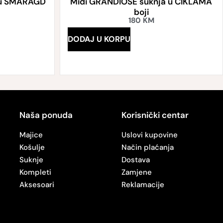
 u SMARAGD
Midi GRANDIOSE suknja u CIKLAMA
boji
180
KM
DODAJ U KORPU
Naša ponuda
Korisnički centar
Majice
Uslovi kupovine
Košulje
Način plaćanja
Suknje
Dostava
Kompleti
Zamjene
Aksesoari
Reklamacije