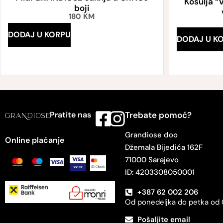
Košulja “
boji
180
KM
DODAJ U KORPU
DODAJ U K
Pratite nas
Trebate pomoć?
Grandiose doo
Online plaćanje
Džemala Bijedića 162F
71000 Sarajevo
ID: 4203308050001
+387 62 002 206
Od ponedeljka do petka od 
Pošaljite email