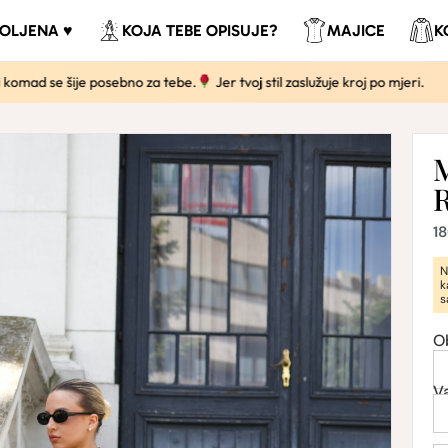
VOLJENA ♥
KOJA TEBE OPISUJE?
MAJICE
K
 se šije posebno za tebe.
Jer tvoj stil zaslužuje kroj po mjeri.
1
N
k
s
O
V