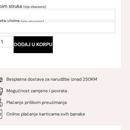
bim struka
(nije obavezno)
aša visina
(nije obavezno)
DODAJ U KORPU
Besplatna dostava za narudžbe iznad 250KM
Mogućnost zamjene i povrata
Plaćanje prilikom preuzimanja
Online plaćanje karticama svih banaka