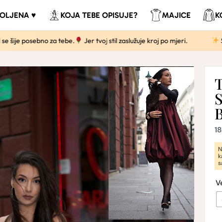
VOLJENA ♥
KOJA TEBE OPISUJE?
MAJICE
K
no za tebe.
Jer tvoj stil zaslužuje kroj po mjeri.
Svaki komad je
1
N
k
s
V