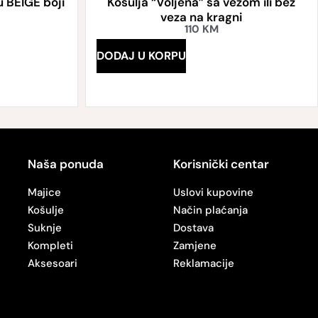
 BEIGE boji
Košulja “Voljena” sa vezom ili bez
veza na kragni
110
KM
DODAJ U KORPU
Naša ponuda
Korisnički centar
Majice
Uslovi kupovine
Košulje
Način plaćanja
Suknje
Dostava
Kompleti
Zamjene
Aksesoari
Reklamacije