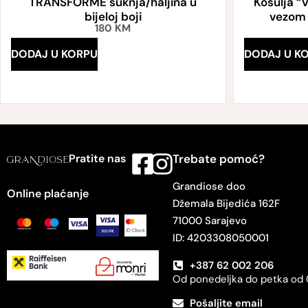
TRANSFORME suknja/haljina u
Košulja “
bijeloj boji
vezom i
180
KM
DODAJ U KORPU
DODAJ U K
Pratite nas
Trebate pomoć?
Grandiose doo
Online plaćanje
Džemala Bijedića 162F
71000 Sarajevo
ID: 4203308050001
+387 62 002 206
Od ponedeljka do petka od 
Pošaljite email