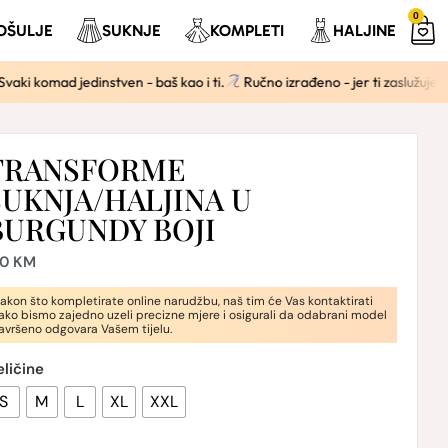
0
OŠULJE
SUKNJE
KOMPLETI
HALJINE
dinstven - baš kao i ti.
Ručno izrađeno - jer ti zaslužuješ više od konfe
TRANSFORME
SUKNJA/HALJINA U
BURGUNDY BOJI
80
KM
akon što kompletirate online narudžbu, naš tim će Vas kontaktirati
ako bismo zajedno uzeli precizne mjere i osigurali da odabrani model
avršeno odgovara Vašem tijelu.
eličine
S
M
L
XL
XXL