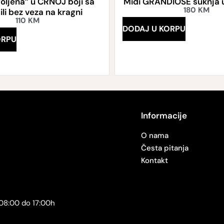
Voljena” u CRNOJ boji sa
Midi GRANDIOSE suknja u
180
KM
li bez veza na kragni
110
KM
DODAJ U KORPU
ORPU
Informacije
O nama
Česta pitanja
Kontakt
08:00 do 17:00h