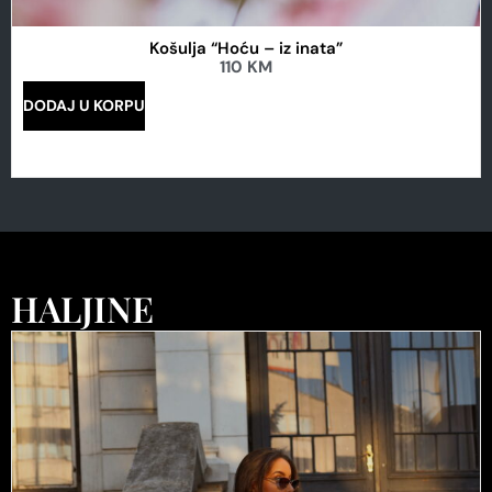
Košulja “Hoću – iz inata”
110
KM
DODAJ U KORPU
HALJINE