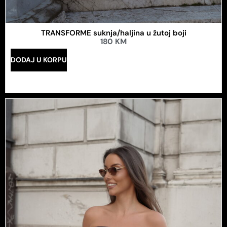
TRANSFORME suknja/haljina u žutoj boji
180
KM
DODAJ U KORPU