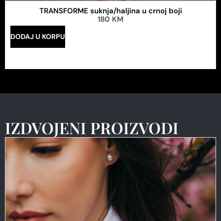
TRANSFORME suknja/haljina u crnoj boji
180
KM
DODAJ U KORPU
IZDVOJENI PROIZVODI