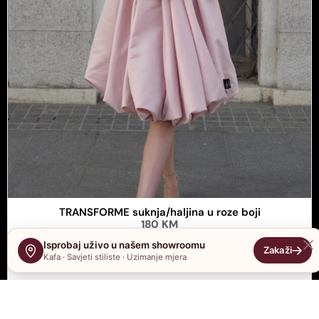
TRANSFORME suknja/haljina u roze boji
180
KM
Isprobaj uživo u našem showroomu
DODAJ U KORPU
Kafa · Savjeti stiliste · Uzimanje mjera