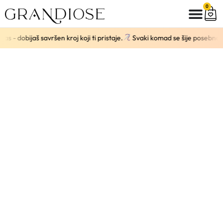
0
aš savršen kroj koji ti pristaje.
Svaki komad se šije posebno za tebe.
BLACK
FRIDAY
30% POPUSTA
NA KOMPLETAN ASORTIMAN