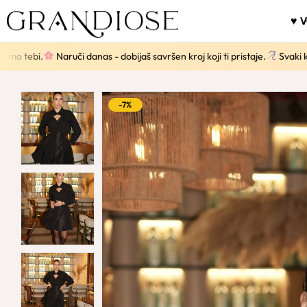
♥ 
ebi.
Naruči danas - dobijaš savršen kroj koji ti pristaje.
Svaki komad s
-7%