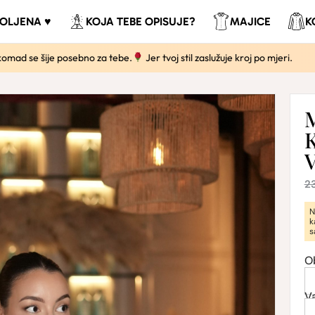
VOLJENA ♥
KOJA TEBE OPISUJE?
MAJICE
K
e šije posebno za tebe.
Jer tvoj stil zaslužuje kroj po mjeri.
S
2
N
k
s
O
V