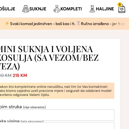
0
OŠULJE
SUKNJE
KOMPLETI
HALJINE
vaki komad jedinstven - baš kao i ti.
Ručno izrađeno - jer ti zaslužuješ 
MINI SUKNJA I VOLJENA
KOSULJA (SA VEZOM/BEZ
VEZA)
30
KM
215
KM
akon što kompletirate online narudžbu, naš tim će Vas kontaktirati
ako bismo zajedno uzeli precizne mjere i osigurali da odabrani model
avršeno odgovara Vašem tijelu.
bim struka
(nije obavezno)
aša visina
(nije obavezno)