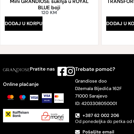
Mini GRANDIOSE suknja u ROYAL
TRANSFORME
BLUE boji
120
KM
DODAJ U KORPU
DODAJ U K
Pratite nas
Trebate pomoć?
Grandiose doo
Online plaćanje
Džemala Bijedića 162F
71000 Sarajevo
ID: 4203308050001
+387 62 002 206
Od ponedeljka do petka od 
Pošaljite email