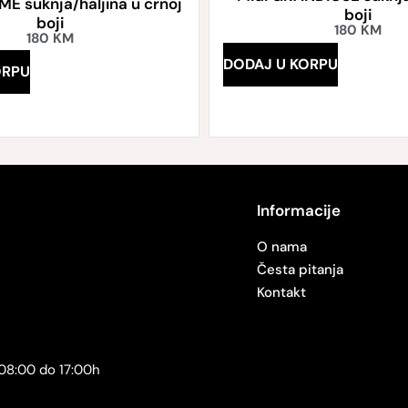
 suknja/haljina u crnoj
boji
boji
180
KM
180
KM
DODAJ U KORPU
ORPU
Informacije
O nama
Česta pitanja
Kontakt
08:00 do 17:00h