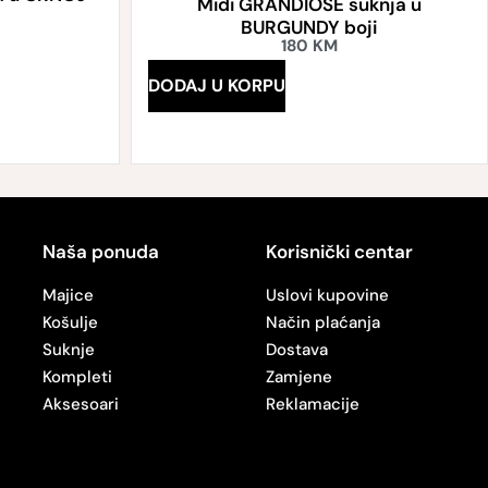
Midi GRANDIOSE suknja u
BURGUNDY boji
180
KM
DODAJ U KORPU
Naša ponuda
Korisnički centar
Majice
Uslovi kupovine
Košulje
Način plaćanja
Suknje
Dostava
Kompleti
Zamjene
Aksesoari
Reklamacije